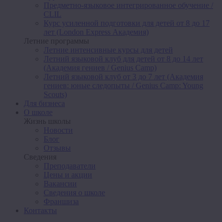
Предметно-языковое интегрированное обучение /
CLIL
Курс усиленной подготовки для детей от 8 до 17
лет (London Express Академия)
Летние программы
Летние интенсивные курсы для детей
Летний языковой клуб для детей от 8 до 14 лет
(Академия гениев / Genius Camp)
Летний языковой клуб от 3 до 7 лет (Академия
гениев: юные следопыты / Genius Camp: Young
Scouts)
Для бизнеса
О школе
Жизнь школы
Новости
Блог
Отзывы
Сведения
Преподаватели
Цены и акции
Вакансии
Сведения о школе
Франшиза
Контакты