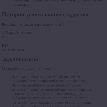
отчёты преподавателя и обратная связь для достижения
результата.
Истории успеха наших студентов
Реальные результаты реальных людей
A2
→
B1+
У
за 10 месяцев
Дарья Митюкова
М
Молодой специалист, 24 года
Пришла в школу с уровнем A2, потому что
понимала, что английский нужен для работы.
Выбрала индивидуальные занятия, так как
хотелось больше разговорной практики. Сначала
было непривычно, что большая часть урока
проходит на английском, но постепенно стало
легче. Сейчас я гораздо спокойнее воспринимаю
английскую речь, могу поддержать разговор в