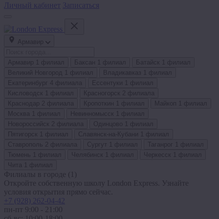
Личный кабинет
Записаться
Армавир
Армавир
1 филиал
Баксан
1 филиал
Батайск
1 филиал
Великий Новгород
1 филиал
Владикавказ
1 филиал
Екатеринбург
4 филиала
Ессентуки
1 филиал
Кисловодск
1 филиал
Красногорск
2 филиала
Краснодар
2 филиала
Кропоткин
1 филиал
Майкоп
1 филиал
Москва
1 филиал
Невинномысск
1 филиал
Новороссийск
2 филиала
Одинцово
1 филиал
Пятигорск
1 филиал
Славянск-на-Кубани
1 филиал
Ставрополь
2 филиала
Сургут
1 филиал
Таганрог
1 филиал
Тюмень
1 филиал
Челябинск
1 филиал
Черкесск
1 филиал
Чита
1 филиал
Филиалы в городе
(1)
Откройте собственную школу London Express. Узнайте
условия открытия прямо сейчас.
+7 (928) 262-04-42
пн-пт 9:00 - 21:00
сб-вс: 10:00-18:00