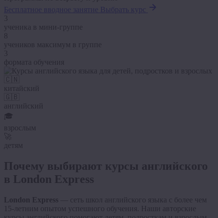
Бесплатное вводное занятие
Выбрать курс
3
ученика в мини-группе
8
учеников максимум в группе
3
формата обучения
🇨🇳
китайский
🇬🇧
английский
🎓
взрослым
🚀
детям
Почему выбирают курсы английского
в London Express
London Express
— сеть школ английского языка с более чем
15-летним опытом успешного обучения. Наши авторские
курсы английского помогают детям, подросткам и взрослым