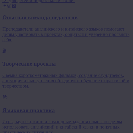
🎥 Для детей и подростков 8–14 лет
👩🏼‍🏫
Опытная команда педагогов
Преподаватели английского и китайского языков помогают
детям участвовать в проектах, общаться и уверенно проявлять
себя.
🎬
Творческие проекты
Съёмка короткометражных фильмов, создание саундтреков,
анимация и выступления объединяют обучение с практикой и
творчеством.
📚
Языковая практика
Игры, музыка, кино и командные задания помогают детям
использовать английский и китайский языки в понятных
практических ситуациях.