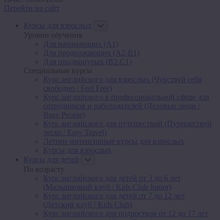
Перейти на сайт
Курсы для взрослых
Уровни обучения
Для начинающих (A1)
Для продолжающих (A2-B1)
Для продвинутых (B2-C1)
Специальные курсы
Курс английского для взрослых (Чувствуй себя
свободно / Feel Free)
Курс английского в профессиональной сфере для
сотрудников и работодателей (Деловые люди /
Busy People)
Курс английского для путешествий (Путешествуй
легко / Easy Travel)
Летние интенсивные курсы для взрослых
Курсы для взрослых
Курсы для детей
По возрасту
Курс английского для детей от 3 до 6 лет
(Малышковый клуб / Kids Club Junior)
Курс английского для детей от 7 до 12 лет
(Детский клуб / Kids Club)
Курс английского для подростков от 12 до 17 лет