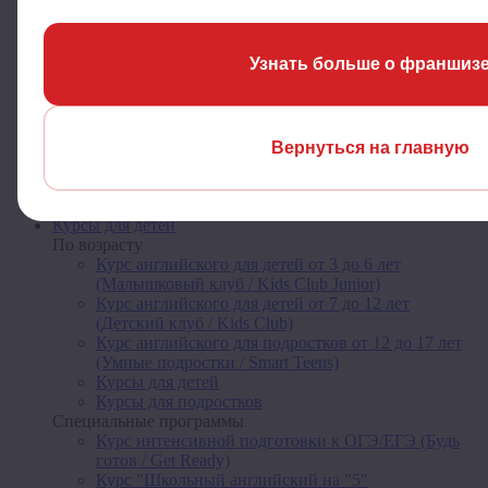
Для продвинутых (B2-C1)
Специальные курсы
Курс английского для взрослых (Чувствуй себя
Узнать больше о франшиз
свободно / Feel Free)
Курс английского в профессиональной сфере для
сотрудников и работодателей (Деловые люди /
Busy People)
Курс английского для путешествий (Путешествуй
Вернуться на главную
легко / Easy Travel)
Летние интенсивные курсы для взрослых
Курсы для взрослых
Курсы для детей
По возрасту
Курс английского для детей от 3 до 6 лет
(Малышковый клуб / Kids Club Junior)
Курс английского для детей от 7 до 12 лет
(Детский клуб / Kids Club)
Курс английского для подростков от 12 до 17 лет
(Умные подростки / Smart Teens)
Курсы для детей
Курсы для подростков
Специальные программы
Курс интенсивной подготовки к ОГЭ/ЕГЭ (Будь
готов / Get Ready)
Курс "Школьный английский на "5"