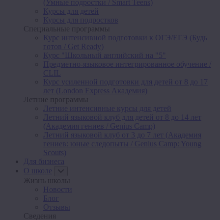
(Умные подростки / Smart Teens)
Курсы для детей
Курсы для подростков
Специальные программы
Курс интенсивной подготовки к ОГЭ/ЕГЭ (Будь
готов / Get Ready)
Курс "Школьный английский на "5"
Предметно-языковое интегрированное обучение /
CLIL
Курс усиленной подготовки для детей от 8 до 17
лет (London Express Академия)
Летние программы
Летние интенсивные курсы для детей
Летний языковой клуб для детей от 8 до 14 лет
(Академия гениев / Genius Camp)
Летний языковой клуб от 3 до 7 лет (Академия
гениев: юные следопыты / Genius Camp: Young
Scouts)
Для бизнеса
О школе
Жизнь школы
Новости
Блог
Отзывы
Сведения