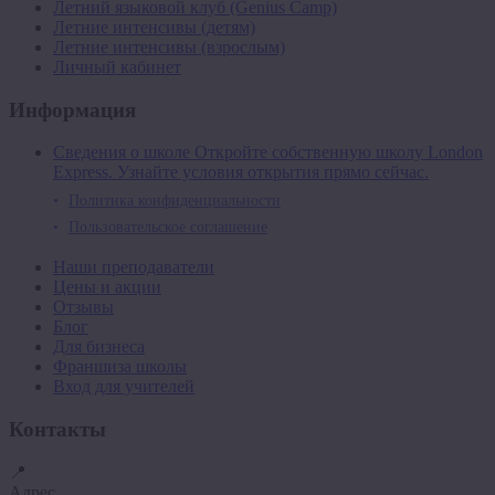
Летний языковой клуб (Genius Camp)
Летние интенсивы (детям)
Летние интенсивы (взрослым)
Личный кабинет
Информация
Сведения о школе Откройте собственную школу London
Express. Узнайте условия открытия прямо сейчас.
Политика конфиденциальности
Пользовательское соглашение
Наши преподаватели
Цены и акции
Отзывы
Блог
Для бизнеса
Франшиза школы
Вход для учителей
Контакты
📍
Адрес