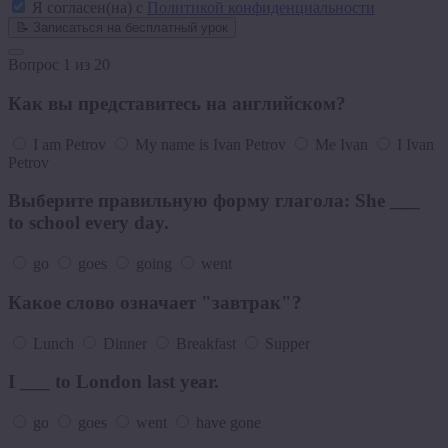
Я согласен(на) с
Политикой конфиденциальности
📝
Записаться на бесплатный урок
Вопрос
1
из
20
Как вы представитесь на английском?
I am Petrov
My name is Ivan Petrov
Me Ivan
I Ivan
Petrov
Выберите правильную форму глагола: She ___
to school every day.
go
goes
going
went
Какое слово означает "завтрак"?
Lunch
Dinner
Breakfast
Supper
I ___ to London last year.
go
goes
went
have gone