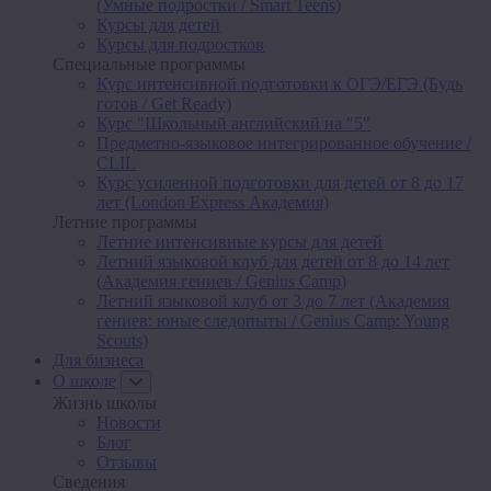
(Умные подростки / Smart Teens)
Курсы для детей
Курсы для подростков
Специальные программы
Курс интенсивной подготовки к ОГЭ/ЕГЭ (Будь
готов / Get Ready)
Курс "Школьный английский на "5"
Предметно-языковое интегрированное обучение /
CLIL
Курс усиленной подготовки для детей от 8 до 17
лет (London Express Академия)
Летние программы
Летние интенсивные курсы для детей
Летний языковой клуб для детей от 8 до 14 лет
(Академия гениев / Genius Camp)
Летний языковой клуб от 3 до 7 лет (Академия
гениев: юные следопыты / Genius Camp: Young
Scouts)
Для бизнеса
О школе
Жизнь школы
Новости
Блог
Отзывы
Сведения