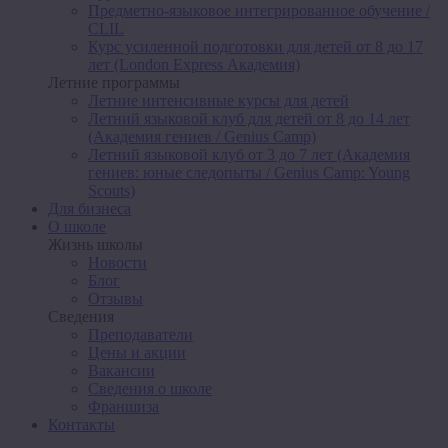
Предметно-языковое интегрированное обучение /
CLIL
Курс усиленной подготовки для детей от 8 до 17
лет (London Express Академия)
Летние программы
Летние интенсивные курсы для детей
Летний языковой клуб для детей от 8 до 14 лет
(Академия гениев / Genius Camp)
Летний языковой клуб от 3 до 7 лет (Академия
гениев: юные следопыты / Genius Camp: Young
Scouts)
Для бизнеса
О школе
Жизнь школы
Новости
Блог
Отзывы
Сведения
Преподаватели
Цены и акции
Вакансии
Сведения о школе
Франшиза
Контакты