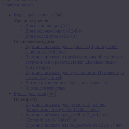
Перейти на сайт
Курсы для взрослых
Уровни обучения
Для начинающих (A1)
Для продолжающих (A2-B1)
Для продвинутых (B2-C1)
Специальные курсы
Курс английского для взрослых (Чувствуй себя
свободно / Feel Free)
Курс английского в профессиональной сфере для
сотрудников и работодателей (Деловые люди /
Busy People)
Курс английского для путешествий (Путешествуй
легко / Easy Travel)
Летние интенсивные курсы для взрослых
Курсы для взрослых
Курсы для детей
По возрасту
Курс английского для детей от 3 до 6 лет
(Малышковый клуб / Kids Club Junior)
Курс английского для детей от 7 до 12 лет
(Детский клуб / Kids Club)
Курс английского для подростков от 12 до 17 лет