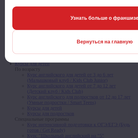
Для продвинутых (B2-C1)
Специальные курсы
Курс английского для взрослых (Чувствуй себя
Узнать больше о франшиз
свободно / Feel Free)
Курс английского в профессиональной сфере для
сотрудников и работодателей (Деловые люди /
Busy People)
Курс английского для путешествий (Путешествуй
Вернуться на главную
легко / Easy Travel)
Летние интенсивные курсы для взрослых
Курсы для взрослых
Курсы для детей
По возрасту
Курс английского для детей от 3 до 6 лет
(Малышковый клуб / Kids Club Junior)
Курс английского для детей от 7 до 12 лет
(Детский клуб / Kids Club)
Курс английского для подростков от 12 до 17 лет
(Умные подростки / Smart Teens)
Курсы для детей
Курсы для подростков
Специальные программы
Курс интенсивной подготовки к ОГЭ/ЕГЭ (Будь
готов / Get Ready)
Курс "Школьный английский на "5"