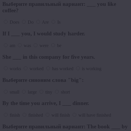
Выберите правильный вариант: ___ you like
coffee?
Does
Do
Are
Is
If I ___ you, I would study harder.
am
was
were
be
She ___ in this company for five years.
works
worked
has worked
is working
Выберите синоним слова "big":
small
large
tiny
short
By the time you arrive, I ___ dinner.
finish
finished
will finish
will have finished
Выберите правильный вариант: The book ___ by