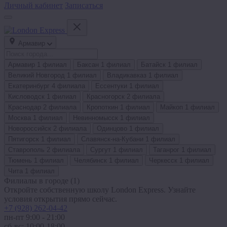
Личный кабинет
Записаться
Армавир
Армавир
1 филиал
Баксан
1 филиал
Батайск
1 филиал
Великий Новгород
1 филиал
Владикавказ
1 филиал
Екатеринбург
4 филиала
Ессентуки
1 филиал
Кисловодск
1 филиал
Красногорск
2 филиала
Краснодар
2 филиала
Кропоткин
1 филиал
Майкоп
1 филиал
Москва
1 филиал
Невинномысск
1 филиал
Новороссийск
2 филиала
Одинцово
1 филиал
Пятигорск
1 филиал
Славянск-на-Кубани
1 филиал
Ставрополь
2 филиала
Сургут
1 филиал
Таганрог
1 филиал
Тюмень
1 филиал
Челябинск
1 филиал
Черкесск
1 филиал
Чита
1 филиал
Филиалы в городе
(1)
Откройте собственную школу London Express. Узнайте
условия открытия прямо сейчас.
+7 (928) 262-04-42
пн-пт 9:00 - 21:00
сб-вс: 10:00-18:00