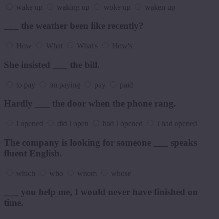
wake up
waking up
woke up
waken up
___ the weather been like recently?
How
What
What's
How's
She insisted ___ the bill.
to pay
on paying
pay
paid
Hardly ___ the door when the phone rang.
I opened
did I open
had I opened
I had opened
The company is looking for someone ___ speaks
fluent English.
which
who
whom
whose
___ you help me, I would never have finished on
time.